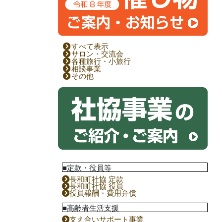
すべて表示
サロン・交流会
各種旅行・小旅行
相談事業
その他
■定款・役員等
長和町社協 定款
長和町社協 役員
役員報酬・費用弁償
■高齢者生活支援
支え合いサポート事業