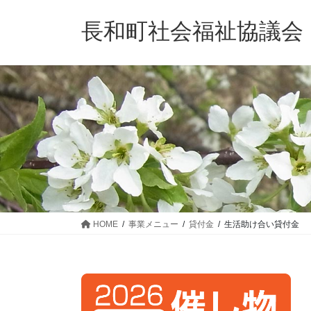
コ
ナ
ン
ビ
長和町社会福祉協議会
テ
ゲ
ン
ー
ツ
シ
へ
ョ
ス
ン
キ
に
ッ
移
プ
動
HOME
事業メニュー
貸付金
生活助け合い貸付金