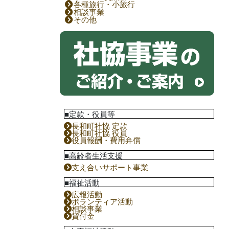
各種旅行・小旅行
相談事業
その他
■定款・役員等
長和町社協 定款
長和町社協 役員
役員報酬・費用弁償
■高齢者生活支援
支え合いサポート事業
■福祉活動
広報活動
ボランティア活動
相談事業
貸付金