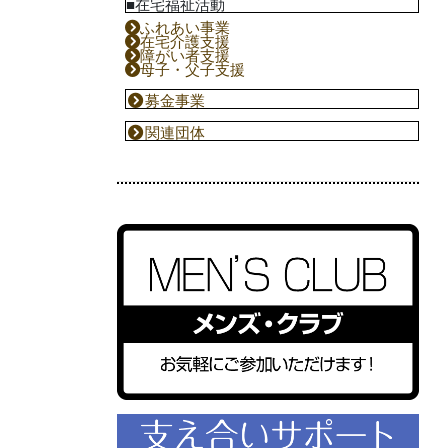
■在宅福祉活動
ふれあい事業
在宅介護支援
障がい者支援
母子・父子支援
募金事業
関連団体