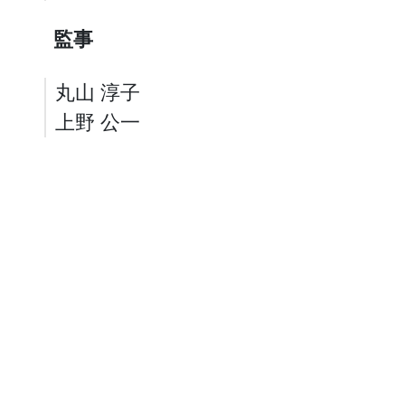
監事
丸山 淳子
上野 公一