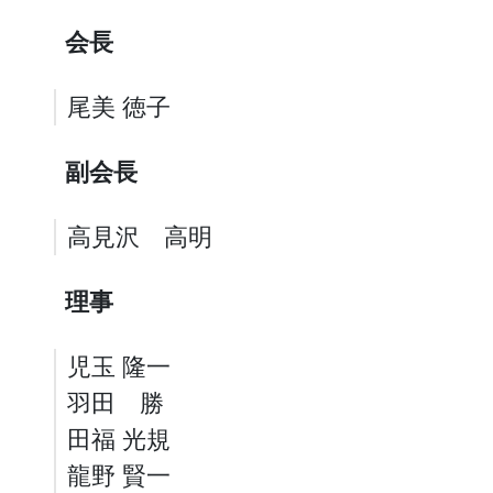
会長
尾美 徳子
副会長
高見沢 高明
理事
児玉 隆一
羽田 勝
田福 光規
龍野 賢一