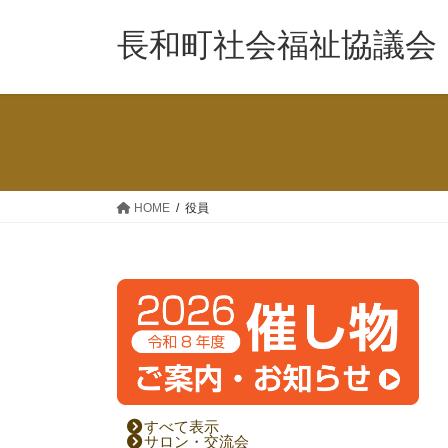
コ
ナ
ン
ビ
長和町社会福祉協議会
テ
ゲ
ン
ー
ツ
シ
へ
ョ
ス
ン
キ
に
ッ
移
HOME
役員
プ
動
すべて表示
サロン・交流会