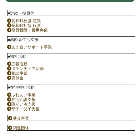
■定款・役員等
長和町社協 定款
長和町社協 役員
役員報酬・費用弁償
■高齢者生活支援
支え合いサポート事業
■福祉活動
広報活動
ボランティア活動
相談事業
貸付金
■在宅福祉活動
ふれあい事業
在宅介護支援
障がい者支援
母子・父子支援
募金事業
関連団体